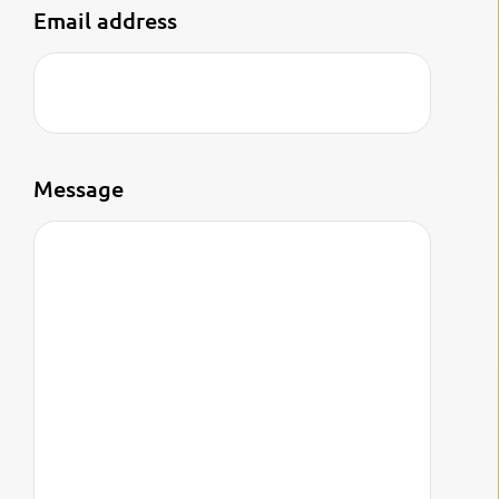
Email address
Laat dit veld leeg.
Message