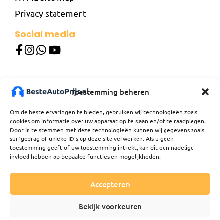
Privacy statement
Social media
Our websites
Toestemming beheren
besteautoprijs.nl
besterautopreis.de
Om de beste ervaringen te bieden, gebruiken wij technologieën zoals
besterautopreis.at
cookies om informatie over uw apparaat op te slaan en/of te raadplegen.
meilleurprixvoiture.fr
Door in te stemmen met deze technologieën kunnen wij gegevens zoals
mejorpreciocoche.es
surfgedrag of unieke ID's op deze site verwerken. Als u geen
toestemming geeft of uw toestemming intrekt, kan dit een nadelige
bastabilpris.se
invloed hebben op bepaalde functies en mogelijkheden.
bestautoprijs.be
Accepteren
Bekijk voorkeuren
Besteautoprijs. All rights reserved