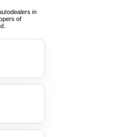
autodealers in
opers of
od.