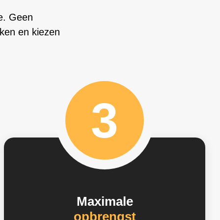
oe. Geen
jken en kiezen
3
Maximale
opbrengst