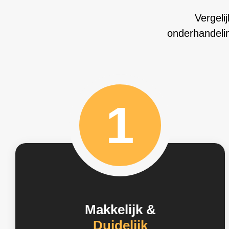
Vergeli
onderhandelin
1
Makkelijk &
Duidelijk