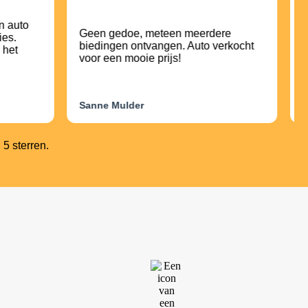
n auto
Geen gedoe, meteen meerdere
H
ies.
biedingen ontvangen. Auto verkocht
e
 het
voor een mooie prijs!
i
Sanne Mulder
M
5 sterren.