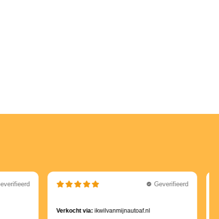
everifieerd
Geverifieerd
Verkocht via:
ikwilvanmijnautoaf.nl
V