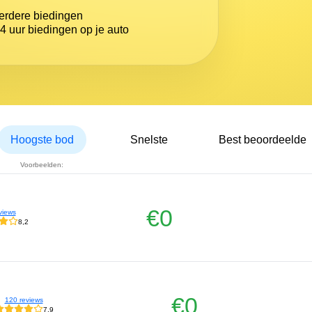
eerdere biedingen
4 uur biedingen op je auto
Hoogste bod
Snelste
Best beoordeelde
Voorbeelden:
€0
views
8,2
€0
120 reviews
7,9