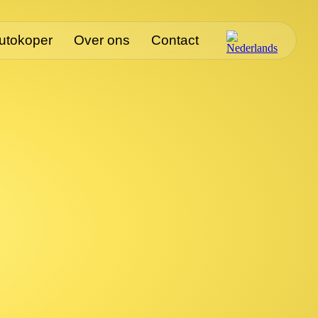
autokoper
Over ons
Contact