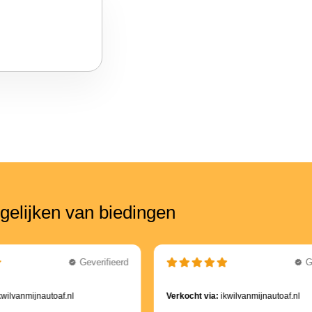
gelijken van biedingen
Geverifieerd
G
kwilvanmijnautoaf.nl
Verkocht via:
ikwilvanmijnautoaf.nl